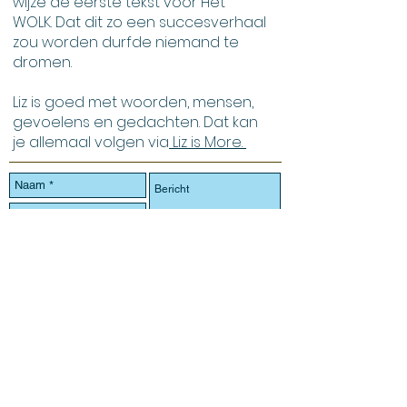
wijze de eerste tekst voor Het
WOLK. Dat dit zo een succesverhaal
zou worden durfde niemand te
dromen.
Liz is goed met woorden, mensen,
gevoelens en gedachten. Dat kan
je allemaal volgen via
Liz is More.
Verzenden
Contact
Singelweg 47
9200 Mespelare
Volg o
ns