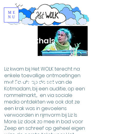
ME
NU
Liz Corthals
Liz kwam bij Het WOLK terecht na
enkele toevallige ontmoetingen
Liz Corthals
met Sarah; op de set van de
Kotmadam, bij een auditie, op een
rommelmarkt,... en via sociale
media ontdekten we ook dat ze
een krak was in gevoelens
verwoorden in rijmvorm bij Liz Is
More. Liz dook zo mee in bad voor
Zeep en schreef op geheel eigen