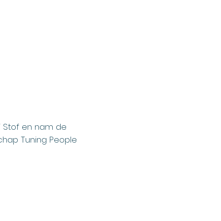
n
ij Stof en nam de
schap
Tuning People