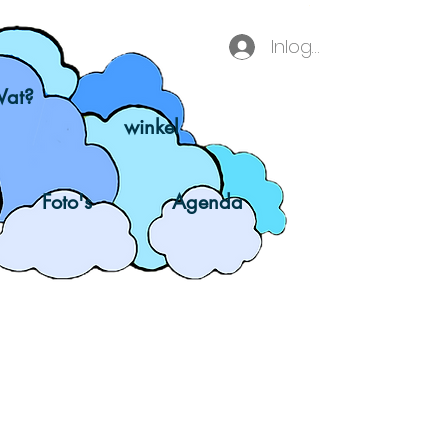
Inloggen
at?
winkel
Foto's
Agenda