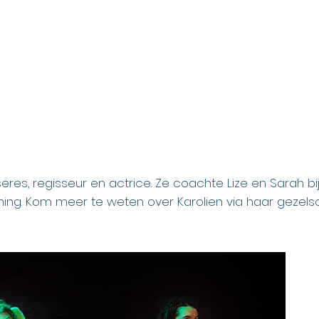
Karolien Verlinde
seres, regisseur en actrice. Ze coachte Lize en Sarah b
ening. Kom meer te weten over Karolien via haar gezel