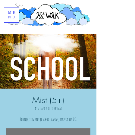
ME
NU
Mist (5+)
di 21 apr
  |  
GC t'Heilaar
Schrijf je in met je school vanaf juni via het CC.