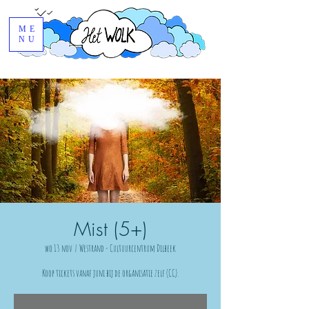
ME
NU
Mist (5+)
wo 13 nov
  |  
Westrand - Cultuurcentrum Dilbeek
Koop tickets vanaf juni bij de organisatie zelf (CC).