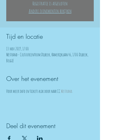
Registratie is afgesloten
Andere evenementen bekijken
Tijd en locatie
13 nov 2019, 17:00
Westrand - Cultuurcentrum Dilbeek, Kamerijklaan 46, 1700 Dilbeek,
België
Over het evenement
Voor meer info en tickets klik door naar CC 
Westrand
. 
Deel dit evenement