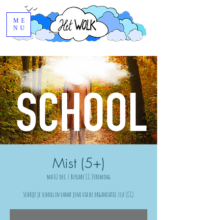
ME
NU
Mist (5+)
ma 02 dec
  |  
Berlare CC Stroming
Schrijf je school in vanaf juni via de organisatie zelf (CC).