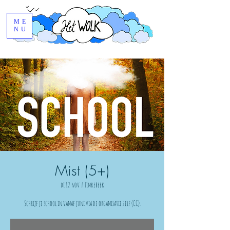
ME
NU
Mist (5+)
di 12 nov
  |  
Linkebeek
Schrijf je school in vanaf juni via de organisatie zelf (CC).